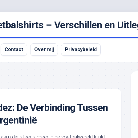
balshirts – Verschillen en Uitle
Contact
Over mij
Privacybeleid
ez: De Verbinding Tussen
rgentinië
aam die steeds meer in de voetbalwereld klinkt.