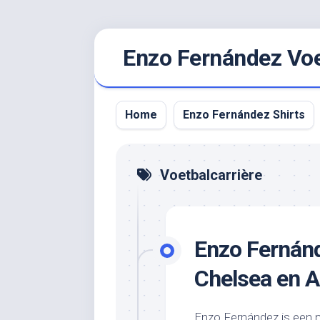
Ga
Enzo Fernández Voet
naar
de
inhoud
Home
Enzo Fernández Shirts
Voetbalcarrière
Enzo Fernánd
Chelsea en A
Enzo Fernández is een n