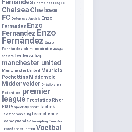
Fernandes
Champions League
Chelsea
Chelsea
FC
Enzo
Defensa y Justicia
Enzo
Fernandes
Enzo
Fernandez
Fernández
Enzo
Fernández shirt
inspiratie
Jonge
Leiderschap
spelers
manchester united
Mauricio
ManchesterUnited
Pochettino
Middenveld
Middenvelder
Ontwikkeling
premier
Potentieel
league
Prestaties
River
Plate
Tactiek
sport
Speelstijl
teamchemie
Talentontwikkeling
Teamdynamiek
toewijding
Transfer
Voetbal
Transfergeruchten