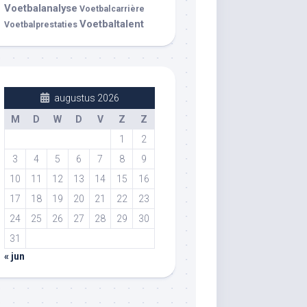
Voetbalanalyse
Voetbalcarrière
Voetbaltalent
Voetbalprestaties
augustus 2026
M
D
W
D
V
Z
Z
1
2
3
4
5
6
7
8
9
10
11
12
13
14
15
16
17
18
19
20
21
22
23
24
25
26
27
28
29
30
31
« jun