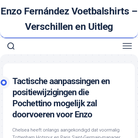
Ga
Enzo Fernández Voetbalshirts –
naar
de
inhoud
Verschillen en Uitleg
Tactische aanpassingen en
positiewijzigingen die
Pochettino mogelijk zal
doorvoeren voor Enzo
Chelsea heeft onlangs aangekondigd dat voormalig
Tottenham Hotspur en Paris Saint-Germain-manager