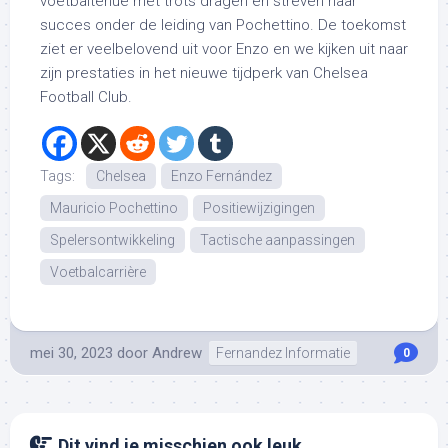
voetbaltenue met trots dragen en streven naar
succes onder de leiding van Pochettino. De toekomst
ziet er veelbelovend uit voor Enzo en we kijken uit naar
zijn prestaties in het nieuwe tijdperk van Chelsea
Football Club.
Tags:
Chelsea
Enzo Fernández
Mauricio Pochettino
Positiewijzigingen
Spelersontwikkeling
Tactische aanpassingen
Voetbalcarrière
mei 30, 2023
door
Andrew
Fernandez Informatie
0
Dit vind je misschien ook leuk...