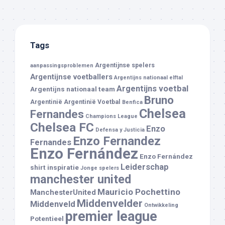
Tags
Argentijnse spelers
aanpassingsproblemen
Argentijnse voetballers
Argentijns nationaal elftal
Argentijns voetbal
Argentijns nationaal team
Bruno
Argentinië
Argentinië Voetbal
Benfica
Chelsea
Fernandes
Champions League
Chelsea FC
Enzo
Defensa y Justicia
Enzo Fernandez
Fernandes
Enzo Fernández
Enzo Fernández
Leiderschap
shirt
inspiratie
Jonge spelers
manchester united
Mauricio Pochettino
ManchesterUnited
Middenvelder
Middenveld
Ontwikkeling
premier league
Potentieel