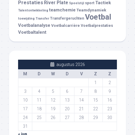
Prestaties
River Plate
Tactiek
sport
Speelstijl
teamchemie
Teamdynamiek
Talentontwikkeling
Voetbal
Transfergeruchten
toewijding
Transfer
Voetbalanalyse
Voetbalcarrière
Voetbalprestaties
Voetbaltalent
augustus 2026
M
D
W
D
V
Z
Z
1
2
3
4
5
6
7
8
9
10
11
12
13
14
15
16
17
18
19
20
21
22
23
24
25
26
27
28
29
30
31
« jun