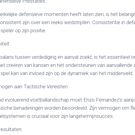
efensieve Prestaties:
rkelijke defensieve momenten heeft laten zien, is het belangri
onsistent zijn over een reeks wedstrijden. Consistentie in def
speler op zijn positie.
iteit:
alans tussen verdediging en aanval zoekt, is het essentieel 
in het creëren van kansen en het ondersteunen van aanvallende 
 spel kan van invloed zijn op de dynamiek van het middenveld.
ogen aan Tactische Vereisten:
end evoluerend voetballandschap moet Enzo Fernandez’s aa
tische benaderingen worden beoordeeld. Zijn vermogen om flexi
elsystemen is cruciaal voor zijn langetermijnsucces.
esultaten: