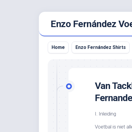
Ga
Enzo Fernández Voet
naar
de
inhoud
Home
Enzo Fernández Shirts
Van Tackl
Fernand
I. Inleiding
Voetbal is niet a