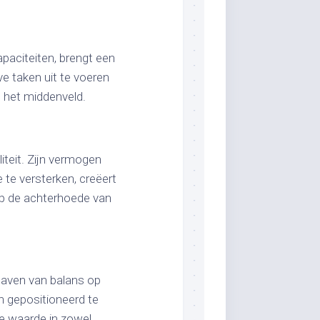
paciteiten, brengt een
e taken uit te voeren
p het middenveld.
liteit. Zijn vermogen
 te versterken, creëert
 op de achterhoede van
haven van balans op
h gepositioneerd te
re waarde in zowel