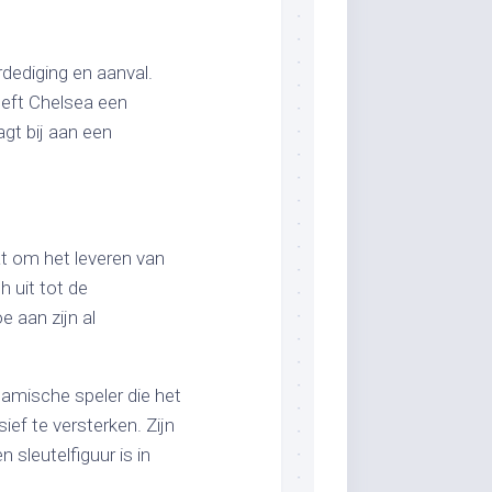
rdediging en aanval.
eeft Chelsea een
agt bij aan een
at om het leveren van
h uit tot de
e aan zijn al
amische speler die het
ef te versterken. Zijn
 sleutelfiguur is in