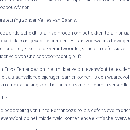
s opbouwfasen.
rsteuning zonder Verlies van Balans:
z onderscheidt, is zijn vermogen om betrokken te zijn bij aa
ieve balans in gevaar te brengen. Hij kan voorwaarts beweg
ehoudt tegelijkertijd de verantwoordelijkheid om defensieve ta
enveld van Chelsea veerkrachtig blijft.
 Enzo Fernandez om het middenveld in evenwicht te houden,
iteit als aanvallende bijdragen samenkomen, is een waardevoll
van cruciaal belang voor het succes van het team in verschill
atie
e beoordeling van Enzo Fernandez’s rol als defensieve midden
t evenwicht op het middenveld, komen enkele kritische overwe