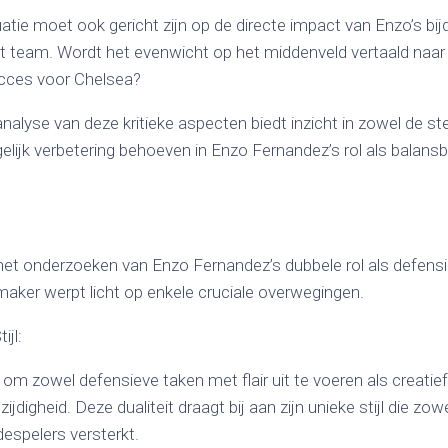
uatie moet ook gericht zijn op de directe impact van Enzo’s bi
et team. Wordt het evenwicht op het middenveld vertaald naar 
cces voor Chelsea?
alyse van deze kritieke aspecten biedt inzicht in zowel de st
lijk verbetering behoeven in Enzo Fernandez’s rol als balans
het onderzoeken van Enzo Fernandez’s dubbele rol als defens
maker werpt licht op enkele cruciale overwegingen.
ijl:
m zowel defensieve taken met flair uit te voeren als creatief t
zijdigheid. Deze dualiteit draagt bij aan zijn unieke stijl die z
espelers versterkt.