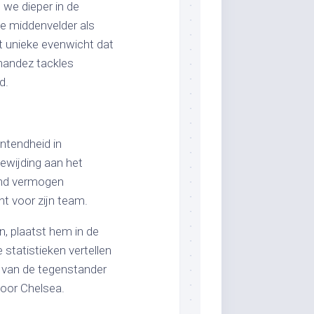
 we dieper in de
de middenvelder als
et unieke evenwicht dat
nandez tackles
d.
ntendheid in
ewijding aan het
rend vermogen
t voor zijn team.
, plaatst hem in de
statistieken vertellen
w van de tegenstander
voor Chelsea.