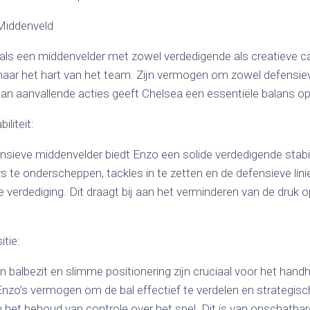
 Middenveld
als een middenvelder met zowel verdedigende als creatieve ca
naar het hart van het team. Zijn vermogen om zowel defensiev
 aan aanvallende acties geeft Chelsea een essentiële balans o
liteit:
efensieve middenvelder biedt Enzo een solide verdedigende stabi
te onderscheppen, tackles in te zetten en de defensieve linie
e verdediging. Dit draagt bij aan het verminderen van de druk
itie:
 balbezit en slimme positionering zijn cruciaal voor het hand
Enzo’s vermogen om de bal effectief te verdelen en strategisc
aan het behoud van controle over het spel. Dit is van onschatba