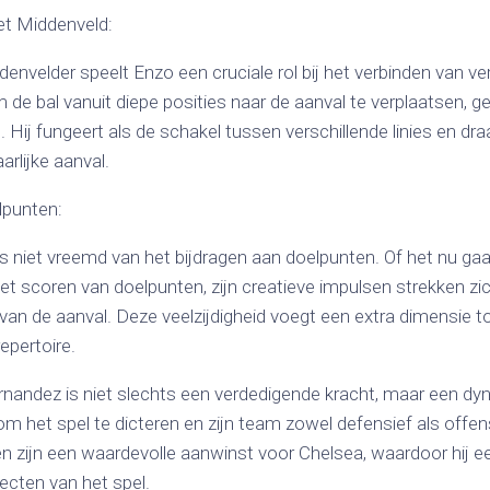
et Middenveld:
denvelder speelt Enzo een cruciale rol bij het verbinden van ve
de bal vanuit diepe posities naar de aanval te verplaatsen, g
. Hij fungeert als de schakel tussen verschillende linies en dra
arlijke aanval.
lpunten:
s niet vreemd van het bijdragen aan doelpunten. Of het nu ga
het scoren van doelpunten, zijn creatieve impulsen strekken zic
e van de aanval. Deze veelzijdigheid voegt een extra dimensie to
epertoire.
nandez is niet slechts een verdedigende kracht, maar een dyn
 het spel te dicteren en zijn team zowel defensief als offensi
n zijn een waardevolle aanwinst voor Chelsea, waardoor hij een
ecten van het spel.