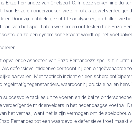
 is Enzo Fernandez van Chelsea FC. In deze verkenning duiken
stijl van Enzo en onderzoeken we zijn rol als zowel verdedigen
deler. Door zijn dubbele gezicht te analyseren, onthullen we h
het hart van het spel. Laten we samen ontdekken hoe Enzo Fer
ssists, en zo een dynamische kracht wordt op het voetbalvel
celleren
 opvallende aspecten van Enzo Fernandez’s spel is zijn uitmu
. Als defensieve middenvelder toont hij een ongeëvenaarde to
elijke aanvallen. Met tactisch inzicht en een scherp anticipe
regelmatig tegenstanders, waardoor hij cruciale ballen herwin
 succesvolle tackles uit te voeren en de bal te onderscheppen
te verdedigende middenvelders in het hedendaagse voetbal. De 
 van het verhaal, want het is zijn vermogen om de spelopbou
 Enzo Fernandez tot een waardevolle defensieve troef maakt 