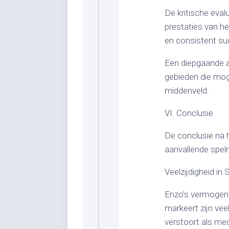
De kritische eval
prestaties van h
en consistent su
Een diepgaande an
gebieden die moge
middenveld.
VI. Conclusie
De conclusie na 
aanvallende spel
Veelzijdigheid in St
Enzo’s vermogen o
markeert zijn veel
verstoort als med