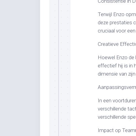
Consistentie in D
Terwijl Enzo opme
deze prestaties c
cruciaal voor een 
Creatieve Effectiv
Hoewel Enzo de b
effectief hij is 
dimensie van zijn
Aanpassingsverm
In een voortdur
verschillende tac
verschillende spe
Impact op Teamr