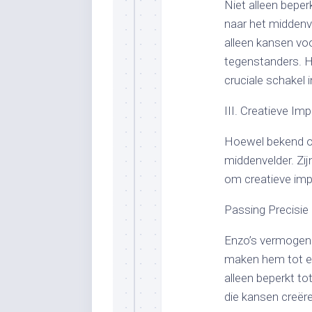
Niet alleen beperk
naar het middenve
alleen kansen vo
tegenstanders. H
cruciale schakel 
III. Creatieve Im
Hoewel bekend om
middenvelder. Zij
om creatieve imp
Passing Precisie 
Enzo’s vermogen 
maken hem tot ee
alleen beperkt to
die kansen creër