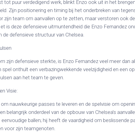
t tot puur verdedigend werk, blinkt Enzo ook uit in het brengen 
ld. Zijn positionering en timing bij het onderbreken van tegen
or zijn team om aanvallen op te zetten, maar verstoren ook de
et is deze defensieve uitmuntendheid die Enzo Fernandez ond
in de defensieve structuur van Chelsea.
pulsen
 zijn defensieve sterkte, is Enzo Fernandez veel meer dan a
n spel onthult een verbazingwekkende veelzijdigheid en een op
ulsen aan het team te geven.
en Visie:
om nauwkeurige passes te leveren en de spelvisie om openin
n belangrijk onderdeel van de opbouw van Chelsea’s aanvallen.
t eenvoudige ballen; hij heeft de vaardigheid om beslissende 
en voor zijn teamgenoten.