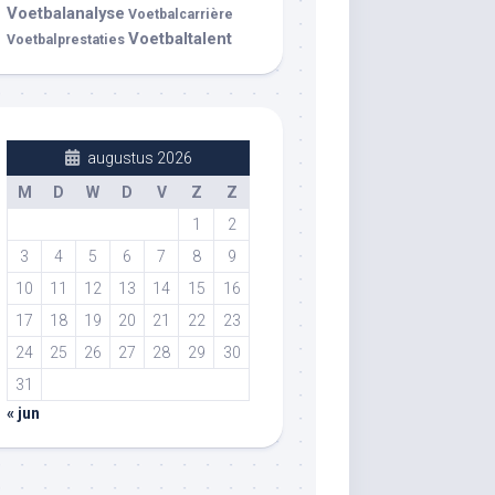
Voetbalanalyse
Voetbalcarrière
Voetbaltalent
Voetbalprestaties
augustus 2026
M
D
W
D
V
Z
Z
1
2
3
4
5
6
7
8
9
10
11
12
13
14
15
16
17
18
19
20
21
22
23
24
25
26
27
28
29
30
31
« jun