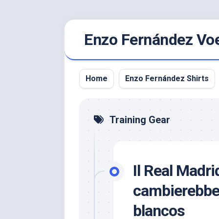
Ga
Enzo Fernández Voet
naar
de
inhoud
Home
Enzo Fernández Shirts
Training Gear
Il Real Madr
cambierebbe 
blancos