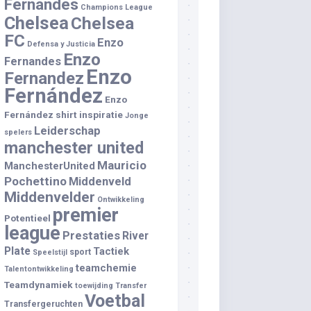
Fernandes
Champions League
Chelsea
Chelsea
FC
Enzo
Defensa y Justicia
Enzo
Fernandes
Enzo
Fernandez
Fernández
Enzo
Fernández shirt
inspiratie
Jonge
Leiderschap
spelers
manchester united
Mauricio
ManchesterUnited
Pochettino
Middenveld
Middenvelder
Ontwikkeling
premier
Potentieel
league
Prestaties
River
Plate
Tactiek
sport
Speelstijl
teamchemie
Talentontwikkeling
Teamdynamiek
toewijding
Transfer
Voetbal
Transfergeruchten