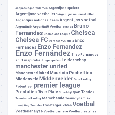
Argentijnse spelers
aanpassingsproblemen
Argentijnse voetballers
Argentijns nationaal elftal
Argentijns voetbal
Argentijns nationaal team
Bruno
Argentinië
Argentinië Voetbal
Benfica
Chelsea
Fernandes
Champions League
Chelsea FC
Enzo
Defensa y Justicia
Enzo Fernandez
Fernandes
Enzo Fernández
Enzo Fernández
Leiderschap
shirt
inspiratie
Jonge spelers
manchester united
Mauricio Pochettino
ManchesterUnited
Middenvelder
Middenveld
Ontwikkeling
premier league
Potentieel
Prestaties
River Plate
Tactiek
sport
Speelstijl
teamchemie
Teamdynamiek
Talentontwikkeling
Voetbal
Transfergeruchten
toewijding
Transfer
Voetbalanalyse
Voetbalcarrière
Voetbalprestaties