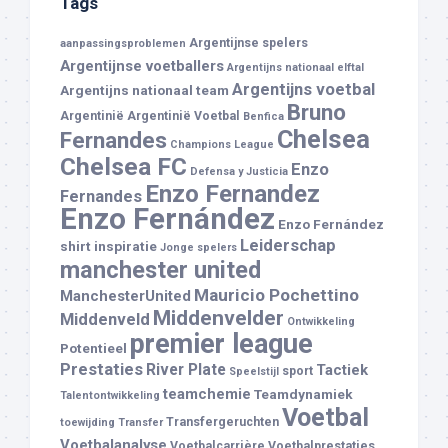
Tags
Argentijnse spelers
aanpassingsproblemen
Argentijnse voetballers
Argentijns nationaal elftal
Argentijns voetbal
Argentijns nationaal team
Bruno
Argentinië
Argentinië Voetbal
Benfica
Chelsea
Fernandes
Champions League
Chelsea FC
Enzo
Defensa y Justicia
Enzo Fernandez
Fernandes
Enzo Fernández
Enzo Fernández
Leiderschap
shirt
inspiratie
Jonge spelers
manchester united
Mauricio Pochettino
ManchesterUnited
Middenvelder
Middenveld
Ontwikkeling
premier league
Potentieel
Prestaties
River Plate
Tactiek
sport
Speelstijl
teamchemie
Teamdynamiek
Talentontwikkeling
Voetbal
Transfergeruchten
toewijding
Transfer
Voetbalanalyse
Voetbalcarrière
Voetbalprestaties