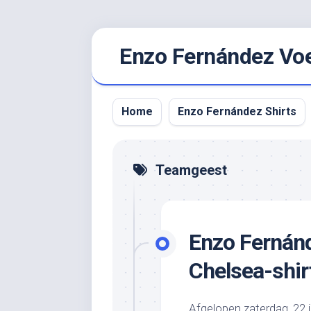
Ga
Enzo Fernández Voet
naar
de
inhoud
Home
Enzo Fernández Shirts
Teamgeest
Enzo Fernánd
Chelsea-shir
Afgelopen zaterdag, 22 