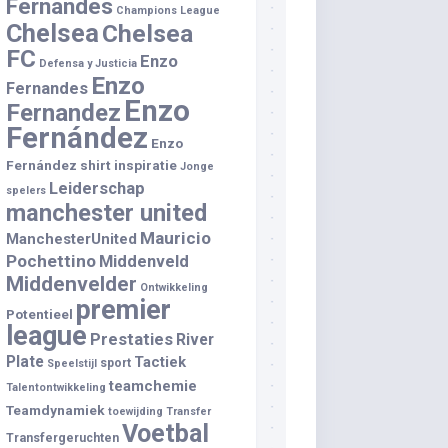
Fernandes
Champions League
Chelsea
Chelsea
FC
Enzo
Defensa y Justicia
Enzo
Fernandes
Enzo
Fernandez
Fernández
Enzo
Fernández shirt
inspiratie
Jonge
Leiderschap
spelers
manchester united
Mauricio
ManchesterUnited
Pochettino
Middenveld
Middenvelder
Ontwikkeling
premier
Potentieel
league
Prestaties
River
Plate
Tactiek
sport
Speelstijl
teamchemie
Talentontwikkeling
Teamdynamiek
toewijding
Transfer
Voetbal
Transfergeruchten