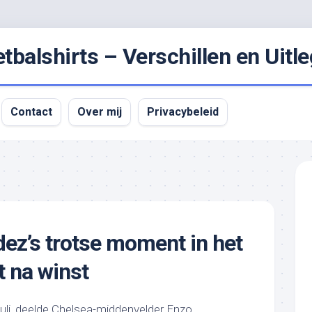
balshirts – Verschillen en Uitle
Contact
Over mij
Privacybeleid
ez’s trotse moment in het
t na winst
juli, deelde Chelsea-middenvelder Enzo