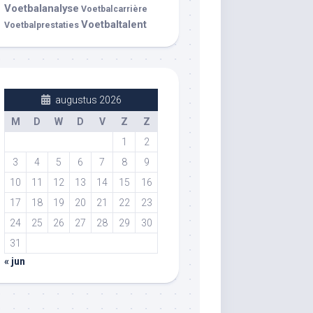
Voetbalanalyse
Voetbalcarrière
Voetbaltalent
Voetbalprestaties
augustus 2026
M
D
W
D
V
Z
Z
1
2
3
4
5
6
7
8
9
10
11
12
13
14
15
16
17
18
19
20
21
22
23
24
25
26
27
28
29
30
31
« jun