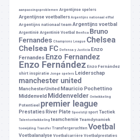
Argentijnse spelers
aanpassingsproblemen
Argentijnse voetballers
Argentijns nationaal elftal
Argentijns voetbal
Argentijns nationaal team
Bruno
Argentinië
Argentinië Voetbal
Benfica
Chelsea
Fernandes
Champions League
Chelsea FC
Enzo
Defensa y Justicia
Enzo Fernandez
Fernandes
Enzo Fernández
Enzo Fernández
Leiderschap
shirt
inspiratie
Jonge spelers
manchester united
Mauricio Pochettino
ManchesterUnited
Middenvelder
Middenveld
Ontwikkeling
premier league
Potentieel
Prestaties
River Plate
Tactiek
sport
Speelstijl
teamchemie
Teamdynamiek
Talentontwikkeling
Voetbal
Transfergeruchten
toewijding
Transfer
Voetbalanalyse
Voetbalcarrière
Voetbalprestaties