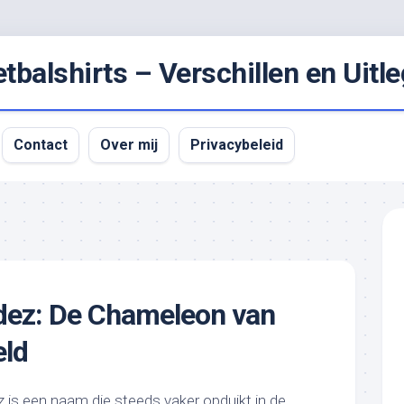
balshirts – Verschillen en Uitle
Contact
Over mij
Privacybeleid
dez: De Chameleon van
eld
z is een naam die steeds vaker opduikt in de