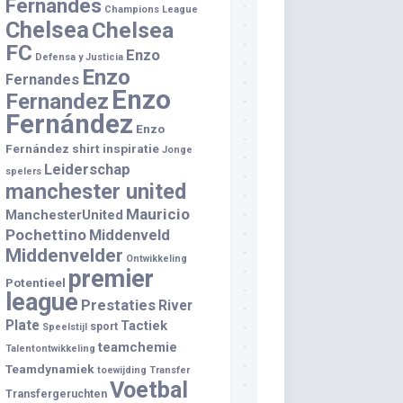
Fernandes
Champions League
Chelsea
Chelsea
FC
Enzo
Defensa y Justicia
Enzo
Fernandes
Enzo
Fernandez
Fernández
Enzo
Fernández shirt
inspiratie
Jonge
Leiderschap
spelers
manchester united
Mauricio
ManchesterUnited
Pochettino
Middenveld
Middenvelder
Ontwikkeling
premier
Potentieel
league
Prestaties
River
Plate
Tactiek
sport
Speelstijl
teamchemie
Talentontwikkeling
Teamdynamiek
toewijding
Transfer
Voetbal
Transfergeruchten