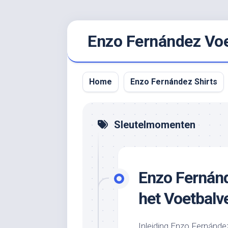
Ga
Enzo Fernández Voet
naar
de
inhoud
Home
Enzo Fernández Shirts
Sleutelmomenten
Enzo Fernán
het Voetbalv
Inleiding Enzo Fernánde