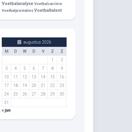
Voetbalanalyse
Voetbalcarrière
Voetbaltalent
Voetbalprestaties
augustus 2026
M
D
W
D
V
Z
Z
1
2
3
4
5
6
7
8
9
10
11
12
13
14
15
16
17
18
19
20
21
22
23
24
25
26
27
28
29
30
31
« jun