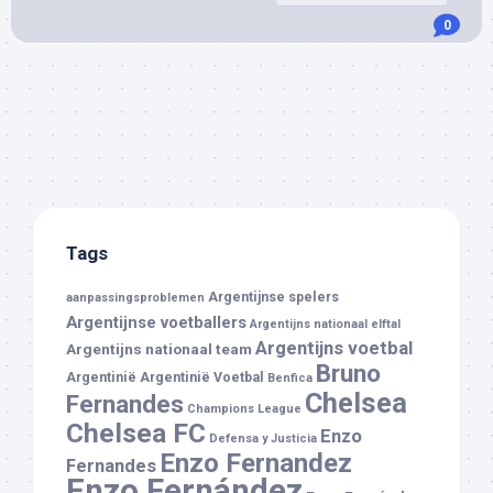
0
Tags
Argentijnse spelers
aanpassingsproblemen
Argentijnse voetballers
Argentijns nationaal elftal
Argentijns voetbal
Argentijns nationaal team
Bruno
Argentinië
Argentinië Voetbal
Benfica
Chelsea
Fernandes
Champions League
Chelsea FC
Enzo
Defensa y Justicia
Enzo Fernandez
Fernandes
Enzo Fernández