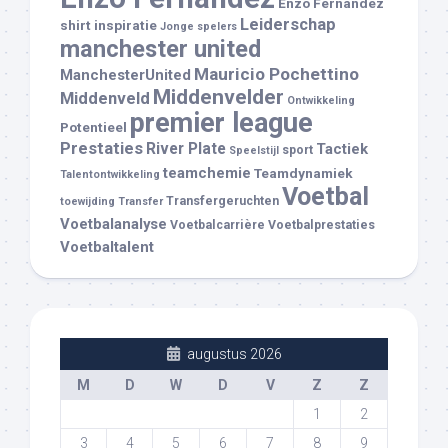
Enzo Fernández
Leiderschap
shirt
inspiratie
Jonge spelers
manchester united
Mauricio Pochettino
ManchesterUnited
Middenvelder
Middenveld
Ontwikkeling
premier league
Potentieel
Prestaties
River Plate
Tactiek
sport
Speelstijl
teamchemie
Teamdynamiek
Talentontwikkeling
Voetbal
Transfergeruchten
toewijding
Transfer
Voetbalanalyse
Voetbalcarrière
Voetbalprestaties
Voetbaltalent
augustus 2026
M
D
W
D
V
Z
Z
1
2
3
4
5
6
7
8
9