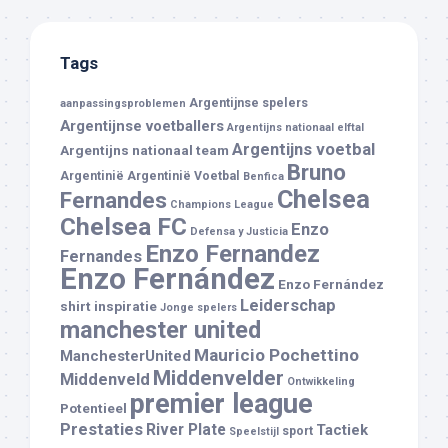
Tags
Argentijnse spelers
aanpassingsproblemen
Argentijnse voetballers
Argentijns nationaal elftal
Argentijns voetbal
Argentijns nationaal team
Bruno
Argentinië
Argentinië Voetbal
Benfica
Chelsea
Fernandes
Champions League
Chelsea FC
Enzo
Defensa y Justicia
Enzo Fernandez
Fernandes
Enzo Fernández
Enzo Fernández
Leiderschap
shirt
inspiratie
Jonge spelers
manchester united
Mauricio Pochettino
ManchesterUnited
Middenvelder
Middenveld
Ontwikkeling
premier league
Potentieel
Prestaties
River Plate
Tactiek
sport
Speelstijl