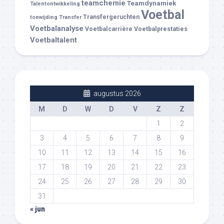
teamchemie
Teamdynamiek
Talentontwikkeling
Voetbal
Transfergeruchten
toewijding
Transfer
Voetbalanalyse
Voetbalcarrière
Voetbalprestaties
Voetbaltalent
augustus 2026
M
D
W
D
V
Z
Z
1
2
3
4
5
6
7
8
9
10
11
12
13
14
15
16
17
18
19
20
21
22
23
24
25
26
27
28
29
30
31
« jun