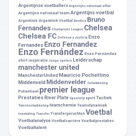
Argentijnse voetballers
Argentijns nationaal elftal
Argentijns voetbal
Argentijns nationaal team
Bruno
Argentinië
Argentinië Voetbal
Benfica
Chelsea
Fernandes
Champions League
Chelsea FC
Enzo
Defensa y Justicia
Enzo Fernandez
Fernandes
Enzo Fernández
Enzo Fernández
Leiderschap
shirt
inspiratie
Jonge spelers
manchester united
Mauricio Pochettino
ManchesterUnited
Middenvelder
Middenveld
Ontwikkeling
premier league
Potentieel
Prestaties
River Plate
Tactiek
sport
Speelstijl
teamchemie
Teamdynamiek
Talentontwikkeling
Voetbal
Transfergeruchten
toewijding
Transfer
Voetbalanalyse
Voetbalcarrière
Voetbalprestaties
Voetbaltalent