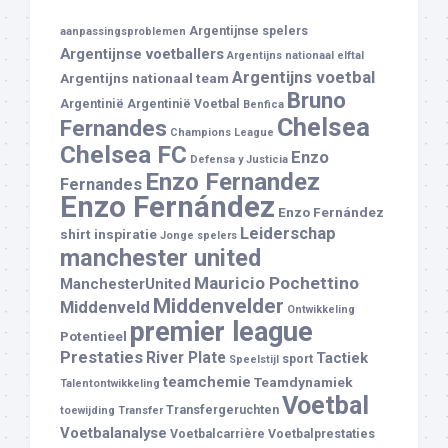
Argentijnse spelers
aanpassingsproblemen
Argentijnse voetballers
Argentijns nationaal elftal
Argentijns voetbal
Argentijns nationaal team
Bruno
Argentinië
Argentinië Voetbal
Benfica
Chelsea
Fernandes
Champions League
Chelsea FC
Enzo
Defensa y Justicia
Enzo Fernandez
Fernandes
Enzo Fernández
Enzo Fernández
Leiderschap
shirt
inspiratie
Jonge spelers
manchester united
Mauricio Pochettino
ManchesterUnited
Middenvelder
Middenveld
Ontwikkeling
premier league
Potentieel
Prestaties
River Plate
Tactiek
sport
Speelstijl
teamchemie
Teamdynamiek
Talentontwikkeling
Voetbal
Transfergeruchten
toewijding
Transfer
Voetbalanalyse
Voetbalcarrière
Voetbalprestaties