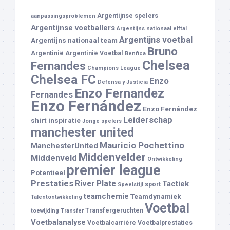
Argentijnse spelers
aanpassingsproblemen
Argentijnse voetballers
Argentijns nationaal elftal
Argentijns voetbal
Argentijns nationaal team
Bruno
Argentinië
Argentinië Voetbal
Benfica
Chelsea
Fernandes
Champions League
Chelsea FC
Enzo
Defensa y Justicia
Enzo Fernandez
Fernandes
Enzo Fernández
Enzo Fernández
Leiderschap
shirt
inspiratie
Jonge spelers
manchester united
Mauricio Pochettino
ManchesterUnited
Middenvelder
Middenveld
Ontwikkeling
premier league
Potentieel
Prestaties
River Plate
Tactiek
sport
Speelstijl
teamchemie
Teamdynamiek
Talentontwikkeling
Voetbal
Transfergeruchten
toewijding
Transfer
Voetbalanalyse
Voetbalcarrière
Voetbalprestaties