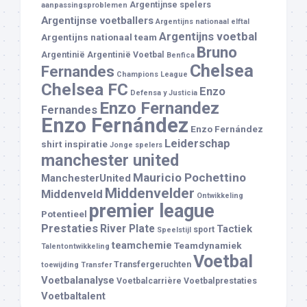
Argentijnse spelers
aanpassingsproblemen
Argentijnse voetballers
Argentijns nationaal elftal
Argentijns voetbal
Argentijns nationaal team
Bruno
Argentinië
Argentinië Voetbal
Benfica
Chelsea
Fernandes
Champions League
Chelsea FC
Enzo
Defensa y Justicia
Enzo Fernandez
Fernandes
Enzo Fernández
Enzo Fernández
Leiderschap
shirt
inspiratie
Jonge spelers
manchester united
Mauricio Pochettino
ManchesterUnited
Middenvelder
Middenveld
Ontwikkeling
premier league
Potentieel
Prestaties
River Plate
Tactiek
sport
Speelstijl
teamchemie
Teamdynamiek
Talentontwikkeling
Voetbal
Transfergeruchten
toewijding
Transfer
Voetbalanalyse
Voetbalcarrière
Voetbalprestaties
Voetbaltalent