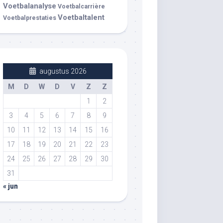
Voetbalanalyse
Voetbalcarrière
Voetbaltalent
Voetbalprestaties
augustus 2026
M
D
W
D
V
Z
Z
1
2
3
4
5
6
7
8
9
10
11
12
13
14
15
16
17
18
19
20
21
22
23
24
25
26
27
28
29
30
31
« jun