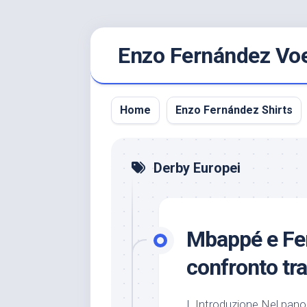
Ga
Enzo Fernández Voet
naar
de
inhoud
Home
Enzo Fernández Shirts
Derby Europei
Mbappé e Fe
confronto tr
I. Introduzione Nel pano