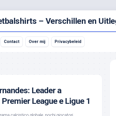
balshirts – Verschillen en Uitle
Contact
Over mij
Privacybeleid
rnandes: Leader a
a Premier League e Ligue 1
rama calcistico globale, pochi giocatori