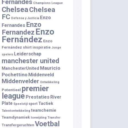
Fernandes
Champions League
Chelsea
Chelsea
FC
Enzo
Defensa y Justicia
Enzo
Fernandes
Enzo
Fernandez
Fernández
Enzo
Fernández shirt
inspiratie
Jonge
Leiderschap
spelers
manchester united
Mauricio
ManchesterUnited
Pochettino
Middenveld
Middenvelder
Ontwikkeling
premier
Potentieel
league
Prestaties
River
Plate
Tactiek
sport
Speelstijl
teamchemie
Talentontwikkeling
Teamdynamiek
toewijding
Transfer
Voetbal
Transfergeruchten