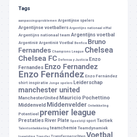
Tags
Argentijnse spelers
aanpassingsproblemen
Argentijnse voetballers
Argentijns nationaal elftal
Argentijns voetbal
Argentijns nationaal team
Bruno
Argentinië
Argentinië Voetbal
Benfica
Chelsea
Fernandes
Champions League
Chelsea FC
Enzo
Defensa y Justicia
Enzo Fernandez
Fernandes
Enzo Fernández
Enzo Fernández
Leiderschap
shirt
inspiratie
Jonge spelers
manchester united
Mauricio Pochettino
ManchesterUnited
Middenvelder
Middenveld
Ontwikkeling
premier league
Potentieel
Prestaties
River Plate
Tactiek
sport
Speelstijl
teamchemie
Teamdynamiek
Talentontwikkeling
Voetbal
Transfergeruchten
toewijding
Transfer