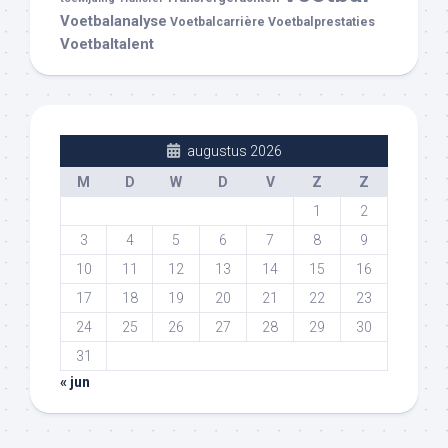
Voetbalanalyse
Voetbalcarrière
Voetbalprestaties
Voetbaltalent
augustus 2026
M
D
W
D
V
Z
Z
1
2
3
4
5
6
7
8
9
10
11
12
13
14
15
16
17
18
19
20
21
22
23
24
25
26
27
28
29
30
31
« jun