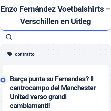
Ga
Enzo Fernández Voetbalshirts –
naar
de
inhoud
Verschillen en Uitleg
contratto
Barça punta su Fernandes? Il
centrocampo del Manchester
United verso grandi
cambiamenti!