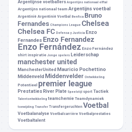
Argentijnse voetballers
Argentijns nationaal elftal
Argentijns voetbal
Argentijns nationaal team
Bruno
Argentinië
Argentinië Voetbal
Benfica
Chelsea
Fernandes
Champions League
Chelsea FC
Enzo
Defensa y Justicia
Enzo Fernandez
Fernandes
Enzo Fernández
Enzo Fernández
Leiderschap
shirt
inspiratie
Jonge spelers
manchester united
Mauricio Pochettino
ManchesterUnited
Middenvelder
Middenveld
Ontwikkeling
premier league
Potentieel
Prestaties
River Plate
Tactiek
sport
Speelstijl
teamchemie
Teamdynamiek
Talentontwikkeling
Voetbal
Transfergeruchten
toewijding
Transfer
Voetbalanalyse
Voetbalcarrière
Voetbalprestaties
Voetbaltalent