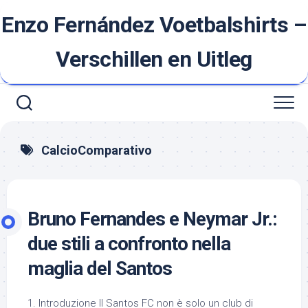
Ga
Enzo Fernández Voetbalshirts –
naar
de
inhoud
Verschillen en Uitleg
CalcioComparativo
Bruno Fernandes e Neymar Jr.:
due stili a confronto nella
maglia del Santos
1. Introduzione Il Santos FC non è solo un club di