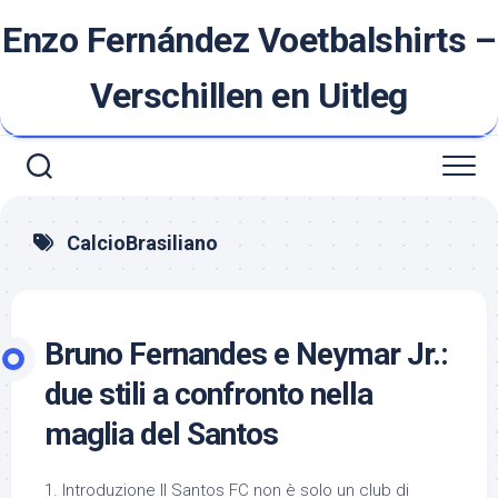
Ga
Enzo Fernández Voetbalshirts –
naar
de
inhoud
Verschillen en Uitleg
CalcioBrasiliano
Bruno Fernandes e Neymar Jr.:
due stili a confronto nella
maglia del Santos
1. Introduzione Il Santos FC non è solo un club di