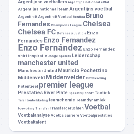
Argentijnse voetballers
Argentijns nationaal elftal
Argentijns voetbal
Argentijns nationaal team
Bruno
Argentinië
Argentinië Voetbal
Benfica
Chelsea
Fernandes
Champions League
Chelsea FC
Enzo
Defensa y Justicia
Enzo Fernandez
Fernandes
Enzo Fernández
Enzo Fernández
Leiderschap
shirt
inspiratie
Jonge spelers
manchester united
Mauricio Pochettino
ManchesterUnited
Middenvelder
Middenveld
Ontwikkeling
premier league
Potentieel
Prestaties
River Plate
Tactiek
sport
Speelstijl
teamchemie
Teamdynamiek
Talentontwikkeling
Voetbal
Transfergeruchten
toewijding
Transfer
Voetbalanalyse
Voetbalcarrière
Voetbalprestaties
Voetbaltalent