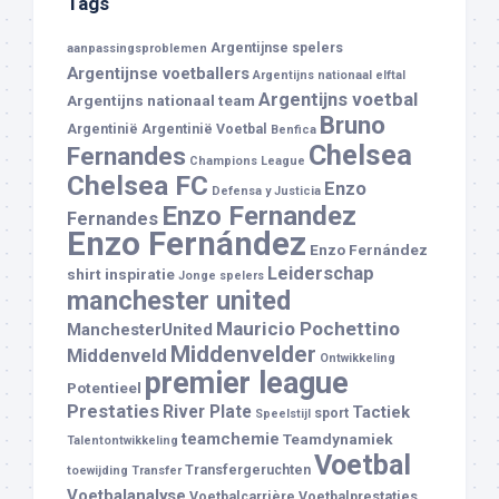
Tags
Argentijnse spelers
aanpassingsproblemen
Argentijnse voetballers
Argentijns nationaal elftal
Argentijns voetbal
Argentijns nationaal team
Bruno
Argentinië
Argentinië Voetbal
Benfica
Chelsea
Fernandes
Champions League
Chelsea FC
Enzo
Defensa y Justicia
Enzo Fernandez
Fernandes
Enzo Fernández
Enzo Fernández
Leiderschap
shirt
inspiratie
Jonge spelers
manchester united
Mauricio Pochettino
ManchesterUnited
Middenvelder
Middenveld
Ontwikkeling
premier league
Potentieel
Prestaties
River Plate
Tactiek
sport
Speelstijl
teamchemie
Teamdynamiek
Talentontwikkeling
Voetbal
Transfergeruchten
toewijding
Transfer
Voetbalanalyse
Voetbalcarrière
Voetbalprestaties