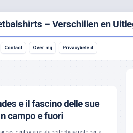
balshirts – Verschillen en Uitle
Contact
Over mij
Privacybeleid
es e il fascino delle sue
 in campo e fuori
nandes, centrocampista portoghese noto per la