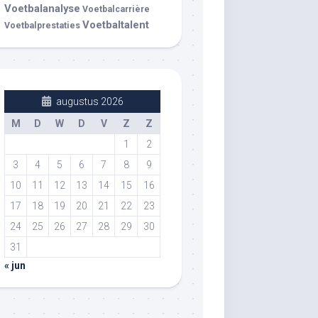
Voetbalanalyse
Voetbalcarrière
Voetbaltalent
Voetbalprestaties
augustus 2026
M
D
W
D
V
Z
Z
1
2
3
4
5
6
7
8
9
10
11
12
13
14
15
16
17
18
19
20
21
22
23
24
25
26
27
28
29
30
31
« jun