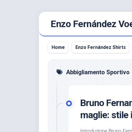
Ga
Enzo Fernández Voet
naar
de
inhoud
Home
Enzo Fernández Shirts
Abbigliamento Sportivo
Bruno Fernand
maglie: stile
Introduzione Bruno Fer