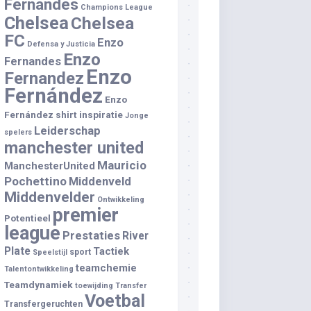
Fernandes
Champions League
Chelsea
Chelsea
FC
Enzo
Defensa y Justicia
Enzo
Fernandes
Enzo
Fernandez
Fernández
Enzo
Fernández shirt
inspiratie
Jonge
Leiderschap
spelers
manchester united
Mauricio
ManchesterUnited
Pochettino
Middenveld
Middenvelder
Ontwikkeling
premier
Potentieel
league
Prestaties
River
Plate
Tactiek
sport
Speelstijl
teamchemie
Talentontwikkeling
Teamdynamiek
toewijding
Transfer
Voetbal
Transfergeruchten