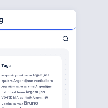
g
Tags
Argentijnse
aanpassingsproblemen
Argentijnse voetballers
spelers
Argentijns
Argentijns nationaal elftal
Argentijns
nationaal team
voetbal
Argentinië
Argentinië
Bruno
Voetbal
Benfica