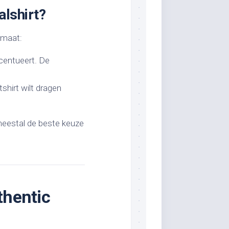
lshirt?
gmaat:
ccentueert. De
shirt wilt dragen
 meestal de beste keuze
thentic