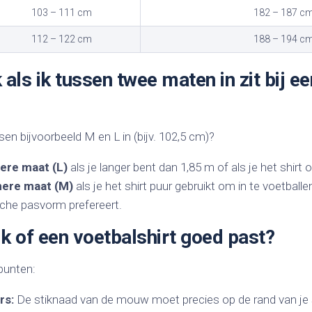
103 – 111 cm
182 – 187 c
112 – 122 cm
188 – 194 c
 als ik tussen twee maten in zit bij e
sen bijvoorbeeld M en L in (bijv. 102,5 cm)?
tere maat (L)
als je langer bent dan 1,85 m of als je het shirt 
inere maat (M)
als je het shirt puur gebruikt om in te voetballe
he pasvorm prefereert.
k of een voetbalshirt goed past?
punten:
rs:
De stiknaad van de mouw moet precies op de rand van je 