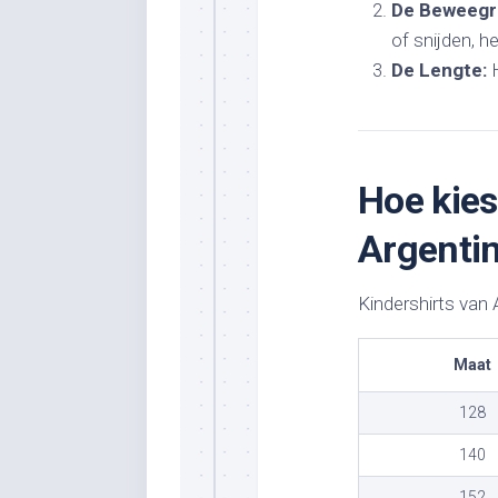
De Beweegr
of snijden, h
De Lengte:
H
Hoe kies
Argentin
Kindershirts van
Maat
128
140
152