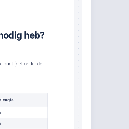
 nodig heb?
e punt (net onder de
slengte
m
m