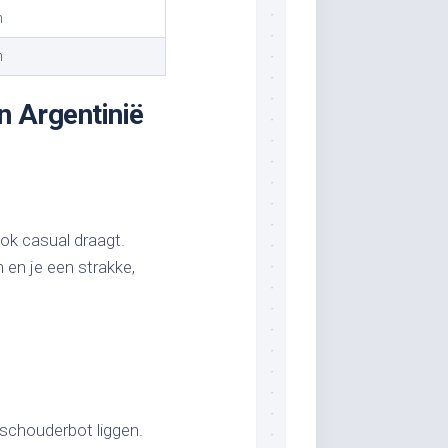
m
m
en Argentinië
ook casual draagt.
n en je een strakke,
schouderbot liggen.