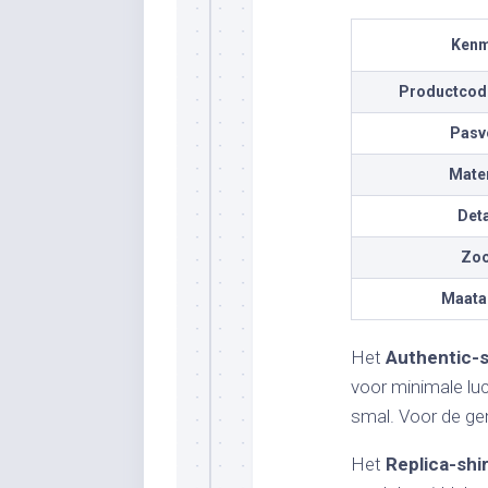
Kenm
Productcode
Pasv
Mater
Deta
Zo
Maata
Het
Authentic-s
voor minimale lu
smal. Voor de gem
Het
Replica-shi