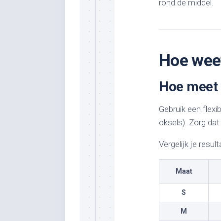
rond de middel.
Hoe weet
Hoe meet 
Gebruik een flexi
oksels). Zorg dat 
Vergelijk je resu
Maat
S
M