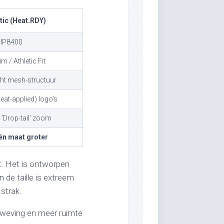
tic (Heat.RDY)
IP8400
im / Athletic Fit
ht mesh-structuur
eat-applied) logo’s
‘Drop-tail’ zoom
één maat groter
t. Het is ontworpen
de taille is extreem
strak.
 weving en meer ruimte