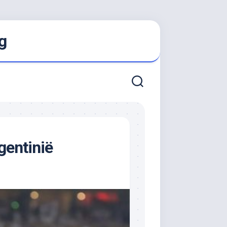
g
gentinië