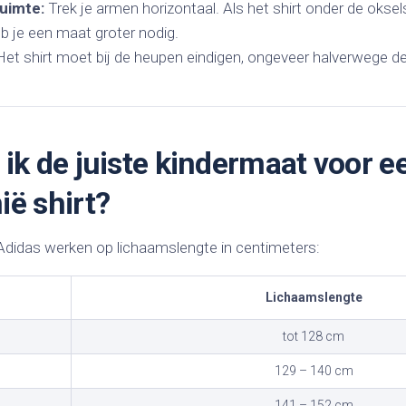
uimte:
Trek je armen horizontaal. Als het shirt onder de okse
eb je een maat groter nodig.
et shirt moet bij de heupen eindigen, ongeveer halverwege de 
 ik de juiste kindermaat voor 
ië shirt?
 Adidas werken op lichaamslengte in centimeters:
Lichaamslengte
tot 128 cm
129 – 140 cm
141 – 152 cm