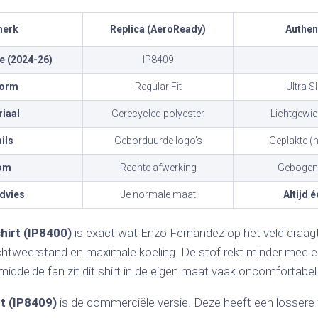
erk
Replica (AeroReady)
Authen
 (2024-26)
IP8409
orm
Regular Fit
Ultra Sl
iaal
Gerecycled polyester
Lichtgewic
ils
Geborduurde logo’s
Geplakte (h
om
Rechte afwerking
Gebogen 
dvies
Je normale maat
Altijd 
hirt (IP8400)
is exact wat Enzo Fernández op het veld draag
chtweerstand en maximale koeling. De stof rekt minder mee en 
iddelde fan zit dit shirt in de eigen maat vaak oncomfortabel 
rt (IP8409)
is de commerciële versie. Deze heeft een lossere