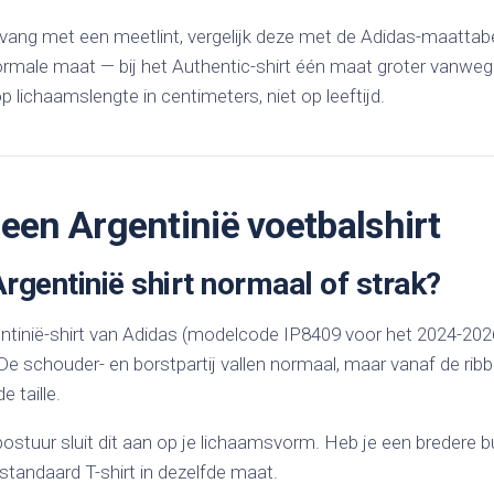
ang met een meetlint, vergelijk deze met de Adidas-maattabel
normale maat — bij het Authentic-shirt één maat groter vanwege
p lichaamslengte in centimeters, niet op leeftijd.
 een Argentinië voetbalshirt
rgentinië shirt normaal of strak?
entinië-shirt van Adidas (modelcode IP8409 voor het 2024-2026
. De schouder- en borstpartij vallen normaal, maar vanaf de ribb
e taille.
 postuur sluit dit aan op je lichaamsvorm. Heb je een bredere bu
standaard T-shirt in dezelfde maat.