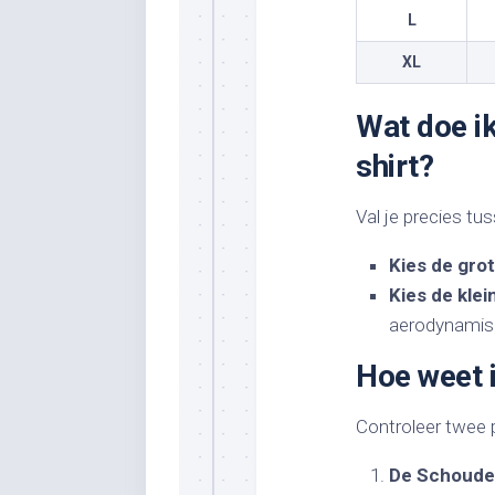
L
XL
Wat doe ik
shirt?
Val je precies tus
Kies de gro
Kies de kle
aerodynamisc
Hoe weet i
Controleer twee 
De Schoude