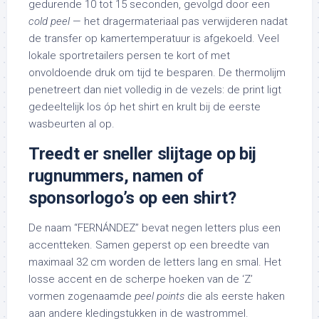
gedurende 10 tot 15 seconden, gevolgd door een
cold peel
— het dragermateriaal pas verwijderen nadat
de transfer op kamertemperatuur is afgekoeld. Veel
lokale sportretailers persen te kort of met
onvoldoende druk om tijd te besparen. De thermolijm
penetreert dan niet volledig in de vezels: de print ligt
gedeeltelijk los óp het shirt en krult bij de eerste
wasbeurten al op.
Treedt er sneller slijtage op bij
rugnummers, namen of
sponsorlogo’s op een shirt?
De naam “FERNÁNDEZ” bevat negen letters plus een
accentteken. Samen geperst op een breedte van
maximaal 32 cm worden de letters lang en smal. Het
losse accent en de scherpe hoeken van de ‘Z’
vormen zogenaamde
peel points
die als eerste haken
aan andere kledingstukken in de wastrommel.