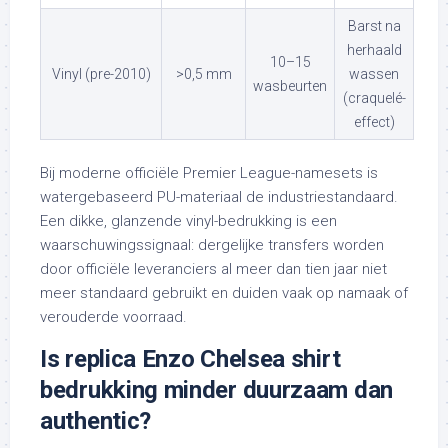
Barst na
herhaald
10–15
Vinyl (pre-2010)
>0,5 mm
wassen
wasbeurten
(craquelé-
effect)
Bij moderne officiële Premier League-namesets is
watergebaseerd PU-materiaal de industriestandaard.
Een dikke, glanzende vinyl-bedrukking is een
waarschuwingssignaal: dergelijke transfers worden
door officiële leveranciers al meer dan tien jaar niet
meer standaard gebruikt en duiden vaak op namaak of
verouderde voorraad.
Is replica Enzo Chelsea shirt
bedrukking minder duurzaam dan
authentic?