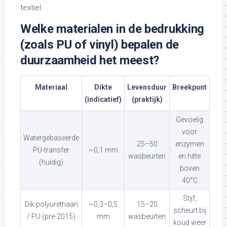
textiel.
Welke materialen in de bedrukking
(zoals PU of vinyl) bepalen de
duurzaamheid het meest?
Materiaal
Dikte
Levensduur
Breekpunt
(indicatief)
(praktijk)
Gevoelig
voor
Watergebaseerde
25–50
enzymen
PU-transfer
~0,1 mm
wasbeurten
en hitte
(huidig)
boven
40°C
Stijf,
Dik polyurethaan
~0,3–0,5
15–20
scheurt bij
/ PU (pre-2015)
mm
wasbeurten
koud weer