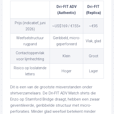
Dri-FIT ADV
Dri-FIT
(Authentic)
(Replica)
Prijs (indicatief, juni
~US$169 / €155+
~€95
2026)
Weefselstructuur
Geribbeld, micro-
Vlak, glad
rugpand
geperforeerd
Contactoppervlak
Klein
Groot
voor lijmhechting
Risico op loslatende
Hoger
Lager
letters
Dit is een van de grootste misverstanden onder
shirtverzamelaars. De Dri-FIT ADV Match shirts die
Enzo op Stamford Bridge draagt, hebben een zwaar
geventileerde, geribbelde structuur met micro-
perforaties. Minder glad weefsel betekent minder