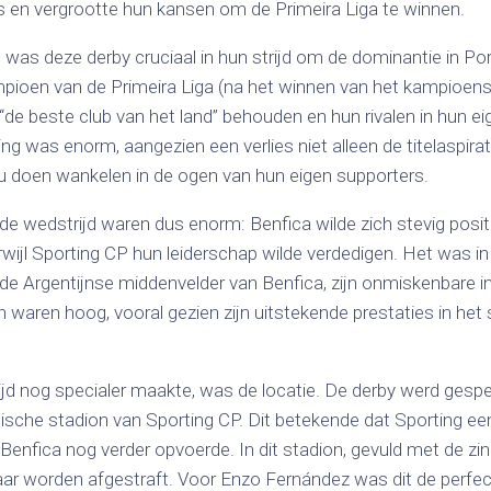
s en vergrootte hun kansen om de Primeira Liga te winnen.
was deze derby cruciaal in hun strijd om de dominantie in Po
pioen van de Primeira Liga (na het winnen van het kampioensc
“de beste club van het land” behouden en hun rivalen in hun ei
ng was enorm, aangezien een verlies niet alleen de titelaspira
 doen wankelen in de ogen van hun eigen supporters.
e wedstrijd waren dus enorm: Benfica wilde zich stevig posit
rwijl Sporting CP hun leiderschap wilde verdedigen. Het was i
de Argentijnse middenvelder van Benfica, zijn onmiskenbare i
waren hoog, vooral gezien zijn uitstekende prestaties in het 
jd nog specialer maakte, was de locatie. De derby werd gespe
nische stadion van Sporting CP. Dit betekende dat Sporting ee
Benfica nog verder opvoerde. In dit stadion, gevuld met de zind
aar worden afgestraft. Voor Enzo Fernández was dit de perfec