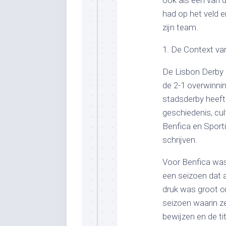
ook als een van d
had op het veld 
zijn team.
1. De Context va
De Lisbon Derby i
de 2-1 overwinnin
stadsderby heeft 
geschiedenis, cul
Benfica en Sport
schrijven.
Voor Benfica was
een seizoen dat 
druk was groot om
seizoen waarin ze
bewijzen en de ti