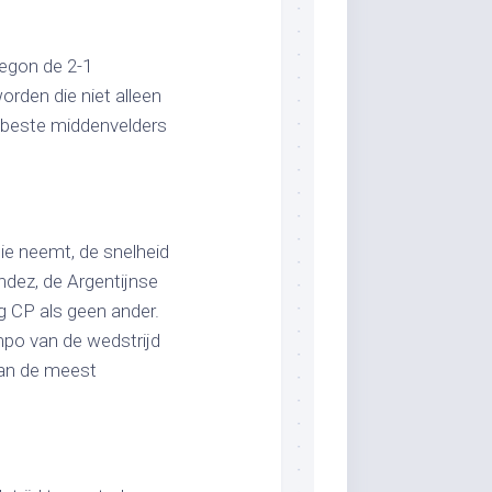
begon de 2-1
rden die niet alleen
e beste middenvelders
ie neemt, de snelheid
ndez, de Argentijnse
g CP als geen ander.
mpo van de wedstrijd
van de meest