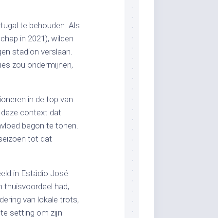
rtugal te behouden. Als
hap in 2021), wilden
gen stadion verslaan.
ties zou ondermijnen,
ioneren in de top van
n deze context dat
nvloed begon te tonen.
seizoen tot dat
eld in Estádio José
n thuisvoordeel had,
ering van lokale trots,
te setting om zijn