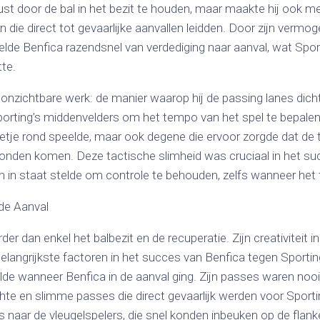
rust door de bal in het bezit te houden, maar maakte hij ook m
die direct tot gevaarlijke aanvallen leidden. Door zijn vermog
elde Benfica razendsnel van verdediging naar aanval, wat Spo
te.
 onzichtbare werk: de manier waarop hij de passing lanes dic
orting’s middenvelders om het tempo van het spel te bepalen.
lletje rond speelde, maar ook degene die ervoor zorgde dat de 
konden komen. Deze tactische slimheid was cruciaal in het su
n in staat stelde om controle te behouden, zelfs wanneer het 
 de Aanval
rder dan enkel het balbezit en de recuperatie. Zijn creativiteit i
elangrijkste factoren in het succes van Benfica tegen Sportin
de wanneer Benfica in de aanval ging. Zijn passes waren nooi
hte en slimme passes die direct gevaarlijk werden voor Sportin
s naar de vleugelspelers, die snel konden inbeuken op de flank