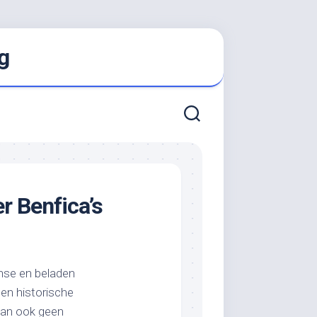
g
r Benfica’s
ense en beladen
een historische
 dan ook geen