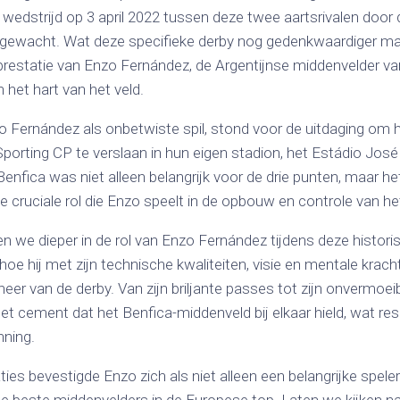
 wedstrijd op 3 april 2022 tussen deze twee aartsrivalen doo
gewacht. Wat deze specifieke derby nog gedenkwaardiger ma
restatie van Enzo Fernández, de Argentijnse middenvelder van
 het hart van het veld.
 Fernández als onbetwiste spil, stond voor de uitdaging om h
porting CP te verslaan in hun eigen stadion, het Estádio José
enfica was niet alleen belangrijk voor de drie punten, maar h
e cruciale rol die Enzo speelt in de opbouw en controle van het
en we dieper in de rol van Enzo Fernández tijdens deze histori
e hij met zijn technische kwaliteiten, visie en mentale kracht
heer van de derby. Van zijn briljante passes tot zijn onvermoe
t cement dat het Benfica-middenveld bij elkaar hield, wat res
nning.
ies bevestigde Enzo zich als niet alleen een belangrijke spele