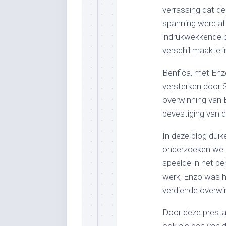
verrassing dat de
spanning werd af
indrukwekkende p
verschil maakte in
Benfica, met Enzo
versterken door S
overwinning van B
bevestiging van d
In deze blog duik
onderzoeken we ho
speelde in het be
werk, Enzo was he
verdiende overwi
Door deze prestat