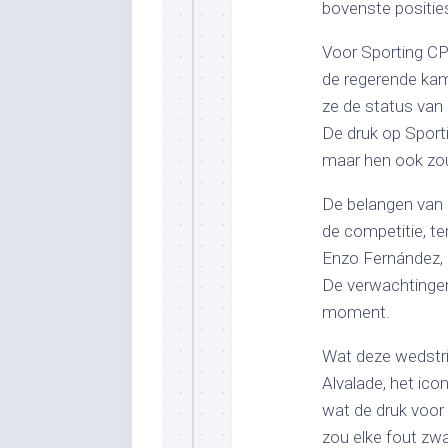
bovenste positie
Voor Sporting CP 
de regerende kam
ze de status van 
De druk op Sporti
maar hen ook zou
De belangen van d
de competitie, te
Enzo Fernández, 
De verwachtingen 
moment.
Wat deze wedstri
Alvalade, het ico
wat de druk voor 
zou elke fout zw