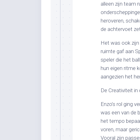
alleen zijn team 
onderscheppingen 
heroveren, schak
de achtervoet zet
Het was ook zijn
ruimte gaf aan Sp
speler die het ba
hun eigen ritme 
aangezien het he
De Creativiteit in
Enzo’s rol ging ve
was een van de b
het tempo bepaal
voren, maar geric
Vooral zijn passe