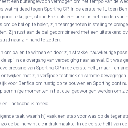
eeft een buitengewoon vermogen om het tempo van de wedstr
s wat hij deed tegen Sporting CP. In de eerste helft, toen B
grond te krijgen, stond Enzo als een anker in het midden van het
ts om de bal op te halen, zijn teamgenoten in stelling te brenge
en. Zijn rust aan de bal, gecombineerd met een uitstekend ove
rijd naar zijn hand te zetten.
n om ballen te winnen en door zijn strakke, nauwkeurige pass
de spil in de overgang van verdediging naar aanval. Dit was ge
eve pressing van Sporting CP in de eerste helft, maar Fernán
ontwijken met zijn verfijnde techniek en slimme bewegingen. Z
ijk voor Benfica om rustig op te bouwen en Sporting continu 
op sommige momenten in het duel gedwongen werden om zich 
e en Tactische Slimheid
digende taak, waarin hij vaak een stap voor was op de tegens
o de bal herwint die indruk maakte. In de eerste helft van de w