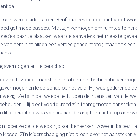
enfica.
et spel werd duidelijk toen Benfica’s eerste doelpunt voortkwam
oed getimede passes. Met zijn vermogen om ruimtes te herk
precies daar te plaatsen waar de aanvallers het meeste gevaa
te van hem niet alleen een verdedigende motor, maar ook een s
aanval.
ingsvermogen en Leiderschap
z zo bijzonder maakt, is niet alleen zijn technische vermoge
ngsvermogen en leiderschap op het veld. Hij was gedurende d
ezig. Zelfs in de tweede helft, toen de intensiteit van de we
d behouden. Hij bleef voortdurend zijn teamgenoten aansteke
n dit leiderschap was van cruciaal belang toen het erop aank
als middenvelder de wedstrijd kon beheersen, zowel in balbezit a
 klasse. Zijn leiderschap ging niet alleen over het aansteken 