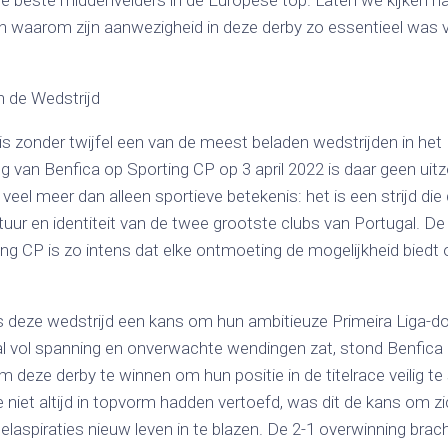
e beste middenvelders in de Europese top. Laten we kijken naar
en waarom zijn aanwezigheid in deze derby zo essentieel was 
n de Wedstrijd
s zonder twijfel een van de meest beladen wedstrijden in het
g van Benfica op Sporting CP op 3 april 2022 is daar geen uit
veel meer dan alleen sportieve betekenis: het is een strijd die 
tuur en identiteit van de twee grootste clubs van Portugal. De r
ing CP is zo intens dat elke ontmoeting de mogelijkheid biedt
 deze wedstrijd een kans om hun ambitieuze Primeira Liga-doe
al vol spanning en onverwachte wendingen zat, stond Benfica 
 deze derby te winnen om hun positie in de titelrace veilig te
 niet altijd in topvorm hadden vertoefd, was dit de kans om z
telaspiraties nieuw leven in te blazen. De 2-1 overwinning brach