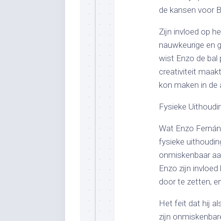
de kansen voor B
Zijn invloed op h
nauwkeurige en g
wist Enzo de bal 
creativiteit maak
kon maken in de 
Fysieke Uithoud
Wat Enzo Fernánde
fysieke uithoudi
onmiskenbaar aanw
Enzo zijn invloe
door te zetten, e
Het feit dat hij 
zijn onmiskenbare