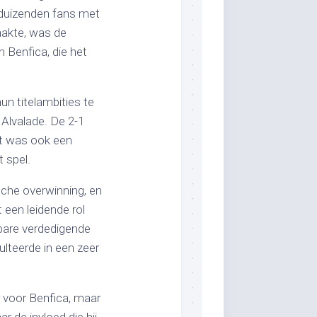
r duizenden fans met
akte, was de
 Benfica, die het
un titelambities te
 Alvalade. De 2-1
et was ook een
 spel.
sche overwinning, en
 een leidende rol
ibare verdedigende
ulteerde in een zeer
r voor Benfica, maar