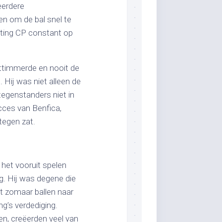
eerdere
en om de bal snel te
rting CP constant op
httimmerde en nooit de
 Hij was niet alleen de
tegenstanders niet in
cces van Benfica,
tegen zat.
n het vooruit spelen
g. Hij was degene die
t zomaar ballen naar
g’s verdediging.
en, creëerden veel van