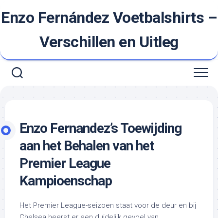
Ga
Enzo Fernández Voetbalshirts –
naar
de
inhoud
Verschillen en Uitleg
Enzo Fernandez’s Toewijding
aan het Behalen van het
Premier League
Kampioenschap
Het Premier League-seizoen staat voor de deur en bij
Chelsea heerst er een duidelijk gevoel van