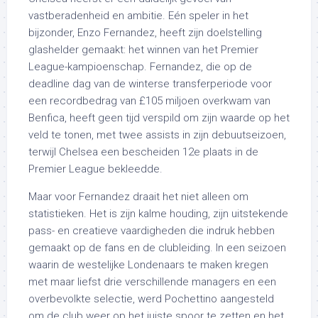
vastberadenheid en ambitie. Eén speler in het
bijzonder, Enzo Fernandez, heeft zijn doelstelling
glashelder gemaakt: het winnen van het Premier
League-kampioenschap. Fernandez, die op de
deadline dag van de winterse transferperiode voor
een recordbedrag van £105 miljoen overkwam van
Benfica, heeft geen tijd verspild om zijn waarde op het
veld te tonen, met twee assists in zijn debuutseizoen,
terwijl Chelsea een bescheiden 12e plaats in de
Premier League bekleedde.
Maar voor Fernandez draait het niet alleen om
statistieken. Het is zijn kalme houding, zijn uitstekende
pass- en creatieve vaardigheden die indruk hebben
gemaakt op de fans en de clubleiding. In een seizoen
waarin de westelijke Londenaars te maken kregen
met maar liefst drie verschillende managers en een
overbevolkte selectie, werd Pochettino aangesteld
om de club weer op het juiste spoor te zetten en het