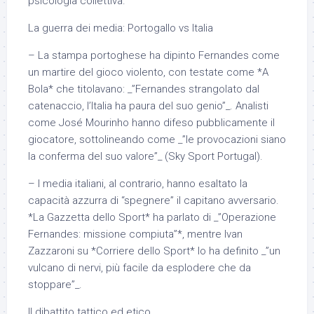
psicologia collettiva.
La guerra dei media: Portogallo vs Italia
– La stampa portoghese ha dipinto Fernandes come
un martire del gioco violento, con testate come *A
Bola* che titolavano: _”Fernandes strangolato dal
catenaccio, l’Italia ha paura del suo genio”_. Analisti
come José Mourinho hanno difeso pubblicamente il
giocatore, sottolineando come _”le provocazioni siano
la conferma del suo valore”_ (Sky Sport Portugal).
– I media italiani, al contrario, hanno esaltato la
capacità azzurra di “spegnere” il capitano avversario.
*La Gazzetta dello Sport* ha parlato di _”Operazione
Fernandes: missione compiuta”*, mentre Ivan
Zazzaroni su *Corriere dello Sport* lo ha definito _”un
vulcano di nervi, più facile da esplodere che da
stoppare”_.
Il dibattito tattico ed etico